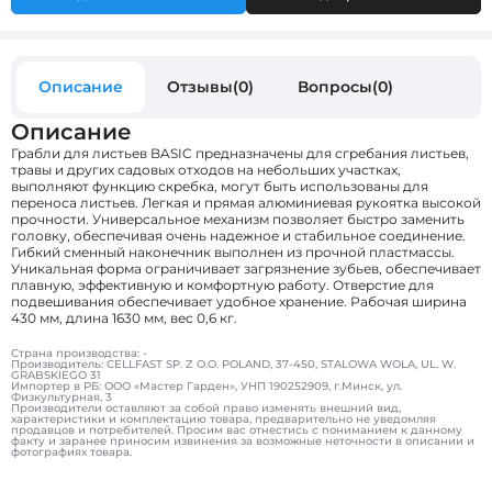
Описание
Отзывы(0)
Вопросы(0)
Описание
Грабли для листьев BASIC предназначены для сгребания листьев,
травы и других садовых отходов на небольших участках,
выполняют функцию скребка, могут быть использованы для
переноса листьев. Легкая и прямая алюминиевая рукоятка высокой
прочности. Универсальное механизм позволяет быстро заменить
головку, обеспечивая очень надежное и стабильное соединение.
Гибкий сменный наконечник выполнен из прочной пластмассы.
Уникальная форма ограничивает загрязнение зубьев, обеспечивает
плавную, эффективную и комфортную работу. Отверстие для
подвешивания обеспечивает удобное хранение. Рабочая ширина
430 мм, длина 1630 мм, вес 0,6 кг.
Страна производства: -
Производитель: CELLFAST SP. Z O.O. POLAND, 37-450, STALOWA WOLA, UL. W.
GRABSKIEGO 31
Импортер в РБ: ООО «Мастер Гарден», УНП 190252909, г.Минск, ул.
Физкультурная, 3
Производители оставляют за собой право изменять внешний вид,
характеристики и комплектацию товара, предварительно не уведомляя
продавцов и потребителей. Просим вас отнестись с пониманием к данному
факту и заранее приносим извинения за возможные неточности в описании и
фотографиях товара.