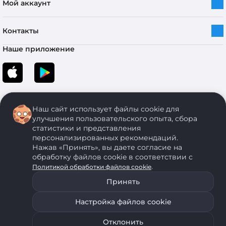
Мой аккаунт
Контакты
Наше приложение
Наш сайт использует файлы cookie для
улучшения пользовательского опыта, сбора
статистики и представления
персонализированных рекомендаций.
Copyright © 2005-2026 ОДО “ЭКОНОМСТРОЙ”. Все права защищены.
Нажав «Принять», вы даете согласие на
обработку файлов cookie в соответствии с
.
Политикой обработки файлов cookie
ОДО "ЭКОНОМСТРОЙ" Юр.адрес: 224011, г. Брест, ул. Чичерина, д. 26 УНП: 290429086, регистрация:№
05554, выдано 06 сентября 2005 г. Зарегистрировал Брестский областной исполнительный комитет 31
Принять
августа 2005 г. Регистрация интернет-магазина: в Торговом реестре Республики Беларусь № 525626
от 22.12.2021 г.
Настройка файлов cookie
ОДО "ЭКОНОМСТРОЙ" использует на своем сайте анонимные данные, передаваемые с помощью
Уведомить о наличии
Подобрать аналог
файлов cookie. Для запрета использования файлов cookie воспользуйтесь соответствующими
настройками своего браузера. Политика обработки персональных данных
Отклонить