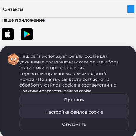
Контакты
Наше приложение
Наш сайт использует файлы cookie для
улучшения пользовательского опыта, сбора
статистики и представления
персонализированных рекомендаций.
Copyright © 2005-2026 ОДО “ЭКОНОМСТРОЙ”. Все права защищены.
Нажав «Принять», вы даете согласие на
обработку файлов cookie в соответствии с
.
Политикой обработки файлов cookie
ОДО "ЭКОНОМСТРОЙ" Юр.адрес: 224011, г. Брест, ул. Чичерина, д. 26 УНП: 290429086, регистрация:№
05554, выдано 06 сентября 2005 г. Зарегистрировал Брестский областной исполнительный комитет 31
Принять
августа 2005 г. Регистрация интернет-магазина: в Торговом реестре Республики Беларусь № 525626
от 22.12.2021 г.
Настройка файлов cookie
ОДО "ЭКОНОМСТРОЙ" использует на своем сайте анонимные данные, передаваемые с помощью
Уведомить о наличии
Подобрать аналог
файлов cookie. Для запрета использования файлов cookie воспользуйтесь соответствующими
настройками своего браузера. Политика обработки персональных данных
Отклонить
0
1