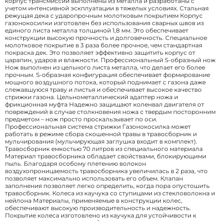
корпус трансмиссии выполнены из металла и разработаны с
учетом интенсивной эскплуатации в тяжелых условиях. Стальная
режущая дека с ударопрочным молотковым покрытием Корпус
газонокосилки изготовлен без использования сварных швов из
единого листа металла толщиной 1,8 мм. Это обеспечивает
конструкции высокую прочность и долговечность. Специальное
молотковое покрытие в 3 раза более прочное, чем стандартная
покраска дек. Это позволяет эффективно защитить корпус от
царапин, ударов и влажности. Профессиональный S-образный нож
Нож выполнен из цельного листа металла, что делает его более
прочным. S-образная конфигурация обеспечивает формирование
мощного воздушного потока, который поднимает с газона даже
слежавшуюся траву и листья и обеспечивает высокое качество
стрижки газона. Цельнометаллический адаптер ножа и
фрикционная муфта Надежно защищают коленвал двигателя от
повреждений в случае столкновения ножа с твердым посторонним
предметом – нож просто проскальзывает по оси.
Профессиональная система стрижки Газонокосилка может
работать в режиме сбора скошенной травы в травосборник и
мульчирования (мульчирующая заглушка входит в комплект).
Травосборник емкостью 70 литров из специального материала
Материал травосборника обладает свойствами, блокирующими
пыль. Благодаря особому плетению волокон
воздухопроницаемость травосборника увеличилась в 2 раза, что
позволяет максимально использовать его объем. Клапан
заполнения позволяет легко определить, когда пора опустошить
травосборник. Колеса из каучука со ступицами из стекловолокна и
нейлона Материалы, применяемые в конструкции колес,
обеспечивают высокую производительность и надежность.
Покрытие колеса изготовлено из каучука для устойчивости к