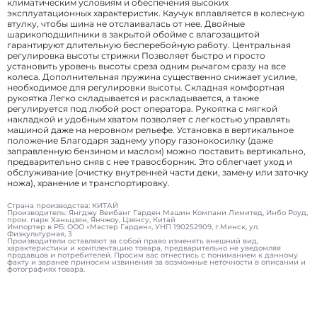
климатическим условиям и обеспечения высоких
эксплуатационных характеристик. Каучук вплавляется в колесную
втулку, чтобы шина не отслаивалась от нее. Двойные
шарикоподшипники в закрытой обойме с влагозащитой
гарантируют длительную бесперебойную работу. Центральная
регулировка высоты стрижки Позволяет быстро и просто
установить уровень высоты среза одним рычагом сразу на все
колеса. Дополнительная пружина существенно снижает усилие,
необходимое для регулировки высоты. Складная комфортная
рукоятка Легко складывается и раскладывается, а также
регулируется под любой рост оператора. Рукоятка с мягкой
накладкой и удобным хватом позволяет с легкостью управлять
машиной даже на неровном рельефе. Установка в вертикальное
положение Благодаря заднему упору газонокосилку (даже
заправленную бензином и маслом) можно поставить вертикально,
предварительно сняв с нее травосборник. Это облегчает уход и
обслуживание (очистку внутренней части деки, замену или заточку
ножа), хранение и транспортировку.
Страна производства: КИТАЙ
Производитель: Янгджу Веибанг Гарден Машин Компани Лимитед, Инбо Роуд,
пром. парк Ханьцзян, Янчжоу, Цзянсу, Китай
Импортер в РБ: ООО «Мастер Гарден», УНП 190252909, г.Минск, ул.
Физкультурная, 3
Производители оставляют за собой право изменять внешний вид,
характеристики и комплектацию товара, предварительно не уведомляя
продавцов и потребителей. Просим вас отнестись с пониманием к данному
факту и заранее приносим извинения за возможные неточности в описании и
фотографиях товара.