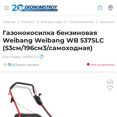
Главная
/
Каталог
/
Всё для сада
/
Газонокосилки
/
Бензинов
Газонокосилка бензиновая
Weibang Weibang WB 537SLC
(53см/196см3/самоходная)
Код товара:
WB537SLC
0
(0)
|
Задать вопрос
Нет в наличии