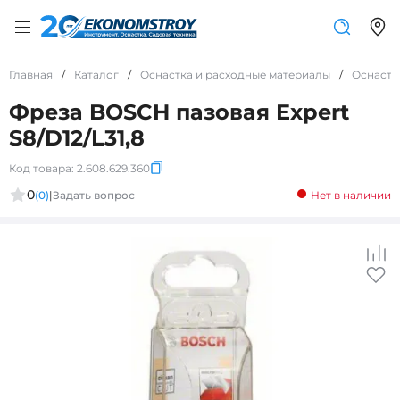
Главная
/
Каталог
/
Оснастка и расходные материалы
/
Оснастк
Фреза BOSCH пазовая Expert
S8/D12/L31,8
Код товара:
2.608.629.360
0
(0)
|
Задать вопрос
Нет в наличии