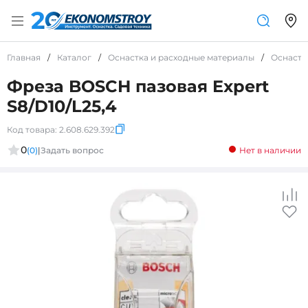
Главная
/
Каталог
/
Оснастка и расходные материалы
/
Оснастк
Фреза BOSCH пазовая Expert
S8/D10/L25,4
Код товара:
2.608.629.392
0
(0)
|
Задать вопрос
Нет в наличии