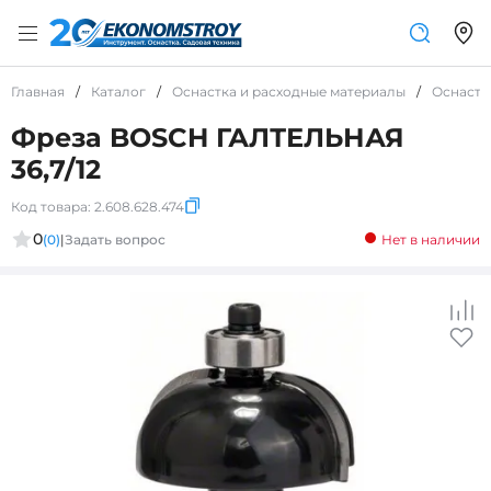
Главная
/
Каталог
/
Оснастка и расходные материалы
/
Оснастк
Фреза BOSCH ГАЛТЕЛЬНАЯ
36,7/12
Код товара:
2.608.628.474
0
(0)
|
Задать вопрос
Нет в наличии