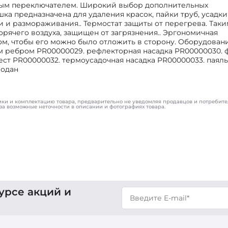
вым переключателем. Широкий выбор дополнительных
шка предназначена для удаления красок, пайки труб, усадки
и и размораживания.. Термостат защиты от перегрева. Таки
рячего воздуха, защищен от загрязнения.. Эргономичная
, чтобы его можно было отложить в сторону. Оборудование
им ребром PR00000029. рефлекторная насадка PR00000030. 
ест PR00000032. термоусадочная насадка PR00000033. паял
модан
ики и комплектацию товара, предварительно не уведомляя продавцов и потребите
за возможные неточности в описании и фотографиях товара.
урсе акций и