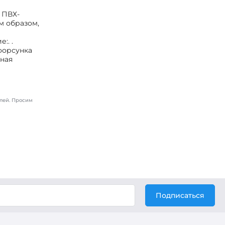
 ПВХ-
м образом,
:. .
форсунка
ьная
лей. Просим
Подписаться