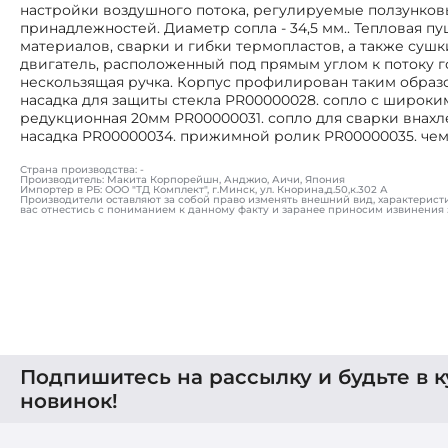
настройки воздушного потока, регулируемые ползунко
принадлежностей. Диаметр сопла - 34,5 мм.. Тепловая пу
материалов, сварки и гибки термопластов, а также сушк
двигатель, расположенный под прямым углом к потоку го
нескользящая ручка. Корпус профилирован таким образом
насадка для защиты стекла PR00000028. сопло с широк
редукционная 20мм PR00000031. сопло для сварки внахл
насадка PR00000034. прижимной ролик PR00000035. че
Страна производства: -
Производитель: Макита Корпорейшн, Анджио, Аичи, Япония
Импортер в РБ: ООО "ТД Комплект", г.Минск, ул. Кнорина,д.50,к.302 А
Производители оставляют за собой право изменять внешний вид, характерист
вас отнестись с пониманием к данному факту и заранее приносим извинения 
Подпишитесь на рассылку и будьте в к
новинок!