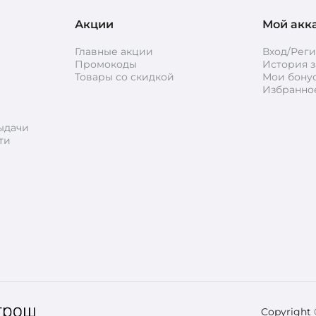
Акции
Мой акк
Главные акции
Вход/Рег
Промокоды
История з
Товары со скидкой
Мои бону
Избранно
ыдачи
ти
Copyright