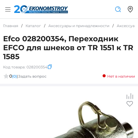
Главная
/
Каталог
/
Аксессуары и принадлежности
/
Аксессуар
Efco 028200354, Переходник
EFCO для шнеков от TR 1551 к TR
1585
Код товара:
028200354
0
(0)
|
Задать вопрос
Нет в наличии