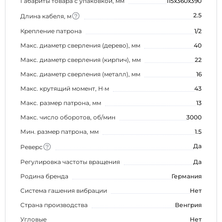
Габариты товара с упаковкой, мм
115х360х390
2.5
Длина кабеля, м
Крепление патрона
1/2
Макс. диаметр сверления (дерево), мм
40
Макс. диаметр сверления (кирпич), мм
22
Макс. диаметр сверления (металл), мм
16
Макс. крутящий момент, Н·м
43
Макс. размер патрона, мм
13
Макс. число оборотов, об/мин
3000
Мин. размер патрона, мм
1.5
Да
Реверс
Регулировка частоты вращения
Да
Родина бренда
Германия
Система гашения вибрации
Нет
Страна производства
Венгрия
Угловые
Нет