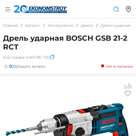
Главная
/
Каталог
/
Инструменты
/
Дрели
/
Дрели ударные
/
Дрель ударная BOSCH GSB 21-2
RCT
Код товара:
0.601.19C.700
0
(0)
|
Задать вопрос
Нет в наличии