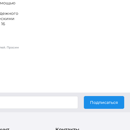
помощью
адежного
ческими
 16
лей. Просим
Подписаться
аунт
Контакты