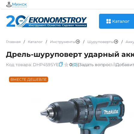
Минск
Каталог
Главная
/
Каталог
/
Инструменты
/
Шуруповерты
/
Акк
Дрель-шуруповерт ударный ак
Код товара:
DHP459SYE
0
(0)
|
Задать вопрос
Добавит
ВМЕСТЕ ДЕШЕВЛЕ