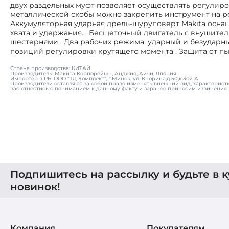
двух раздельных муфт позволяет осуществлять регулиро
металлической скобы можно закрепить инструмент на рем
Аккумуляторная ударная дрель-шуруповерт Makita осна
хвата и удержания. . Бесщеточный двигатель с внушит
шестернями . Два рабочих режима: ударный и безударный
позиций регулировки крутящего момента . Защита от пы
Страна производства: КИТАЙ
Производитель: Макита Корпорейшн, Анджио, Аичи, Япония
Импортер в РБ: ООО "ТД Комплект", г.Минск, ул. Кнорина,д.50,к.302 А
Производители оставляют за собой право изменять внешний вид, характерист
вас отнестись с пониманием к данному факту и заранее приносим извинения 
Подпишитесь на рассылку и будьте в к
новинок!
Компания
Покупателям