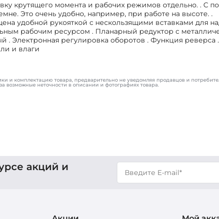
вку крутящего момента и рабочих режимов отдельно. . С 
не. Это очень удобно, например, при работе на высоте. .
щена удобной рукояткой с нескользящими вставками для н
ельным рабочим ресурсом . Планарный редуктор с металли
 . Электронная регулировка оборотов . Функция реверса .
ли и влаги
ики и комплектацию товара, предварительно не уведомляя продавцов и потребите
за возможные неточности в описании и фотографиях товара.
урсе акций и
Акции
Мой акк