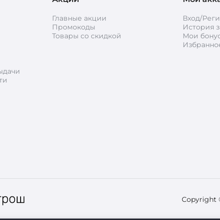
Главные акции
Вход/Рег
Промокоды
История з
Товары со скидкой
Мои бону
Избранно
ыдачи
ти
Copyright