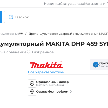
Новинки
Статус заказа
Магазины и 
умуляторные
/
Дрель-шуруповерт ударный аккумуляторный MAKIT
кумуляторный MAKITA DHP 459 SY
ь в сравнение
В избранное
Ориг
1 год 
Все характеристики
Официальный дилер
Смотреть сертификат
Сервис без проблем