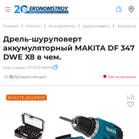
Главная
/
Каталог
/
Инструменты
/
Шуруповерты
/
Аккумулят
Дрель-шуруповерт
аккумуляторный MAKITA DF 347
DWE X8 в чем.
Код товара:
DF347DWEX8
0
(0)
|
Задать вопрос
Нет в наличии
ВМЕСТЕ ДЕШЕВЛЕ