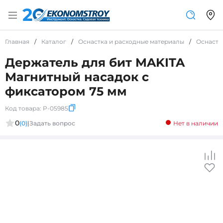
Главная
/
Каталог
/
Оснастка и расходные материалы
/
Оснастк
Держатель для бит MAKITA
Магнитный насадок с
фиксатором 75 мм
Код товара:
P-05985
0
(0)
|
Задать вопрос
Нет в наличии