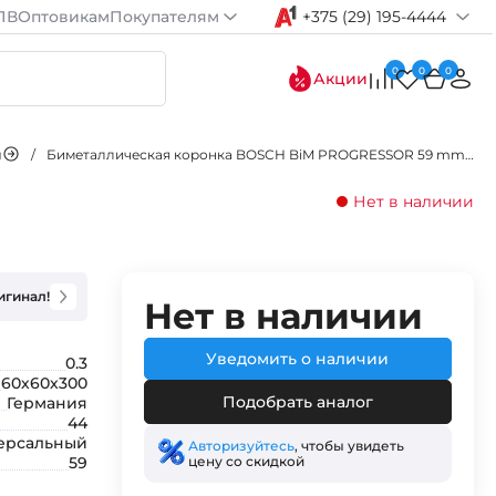
ПВ
Оптовикам
Покупателям
+375 (29) 195-4444
0
0
0
Акции
и
/
Биметаллическая коронка BOSCH BiM PROGRESSOR 59 mm, NEW
Нет в наличии
игинал!
Нет в наличии
Уведомить о наличии
0.3
60х60х300
Подобрать аналог
Германия
44
ерсальный
Авторизуйтесь
, чтобы увидеть
цену со скидкой
59