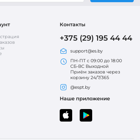
аунт
Контакты
+375 (29) 195 44 44
истрация
аказов
сы
support@es.by
е
ПН-ПТ с 09:00 до 18:00
СБ-ВС Выходной
Приём заказов через
корзину 24/7/365
@espt.by
Наше приложение