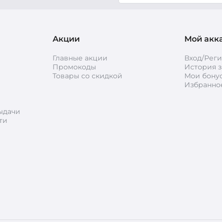
Акции
Мой акк
Главные акции
Вход/Рег
Промокоды
История з
Товары со скидкой
Мои бону
Избранно
ыдачи
ти