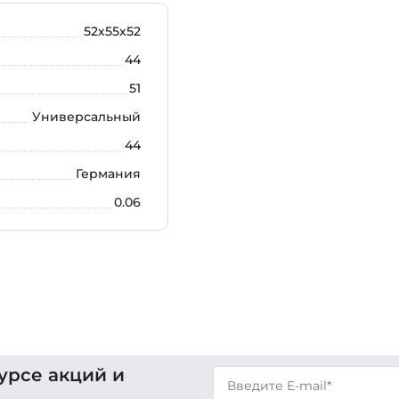
52х55х52
44
51
Универсальный
44
Германия
0.06
урсе акций и