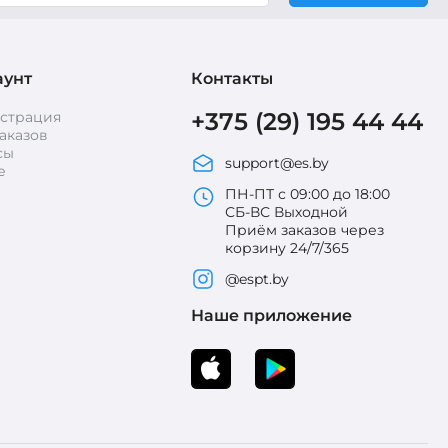
аунт
Контакты
+375 (29) 195 44 44
истрация
аказов
сы
support@es.by
е
ПН-ПТ с 09:00 до 18:00
СБ-ВС Выходной
Приём заказов через
корзину 24/7/365
@espt.by
Наше приложение