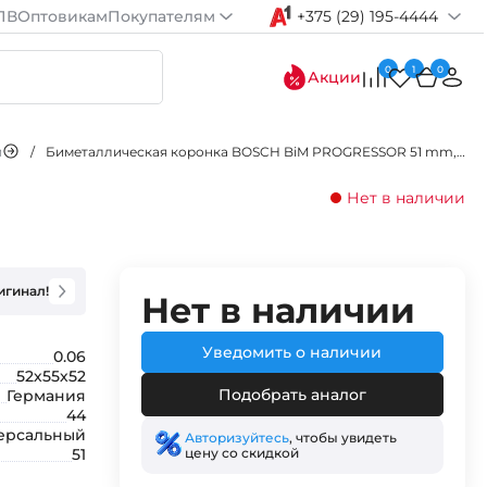
ПВ
Оптовикам
Покупателям
+375 (29) 195-4444
0
1
0
Акции
и
/
Биметаллическая коронка BOSCH BiM PROGRESSOR 51 mm, NEW
Нет в наличии
игинал!
Нет в наличии
Уведомить о наличии
0.06
52х55х52
Подобрать аналог
Германия
44
ерсальный
Авторизуйтесь
, чтобы увидеть
цену со скидкой
51