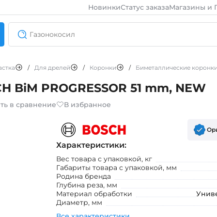
Новинки
Статус заказа
Магазины и 
астка
/
Для дрелей
/
Коронки
/
Биметаллические коронк
CH BiM PROGRESSOR 51 mm, NEW
ть в сравнение
В избранное
Ор
Характеристики:
Вес товара с упаковкой, кг
Габариты товара с упаковкой, мм
Родина бренда
Глубина реза, мм
Материал обработки
Унив
Диаметр, мм
Все характеристики