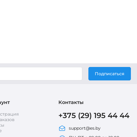
Подписаться
аунт
Контакты
+375 (29) 195 44 44
истрация
аказов
сы
support@es.by
е