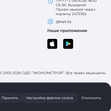
ПН-ПТ с 09:00 до 18:00
СБ-ВС Выходной
Приём заказов через
корзину 24/7/365
@espt.by
Наше приложение
 © 2005-2026 ОДО “ЭКОНОМСТРОЙ”. Все права защищены.
 Зарегистрировал Брестский областной исполнительный комитет 31
Принять
Настройка файлов cookie
Отклонить
ия файлов cookie воспользуйтесь соответствующими настройками