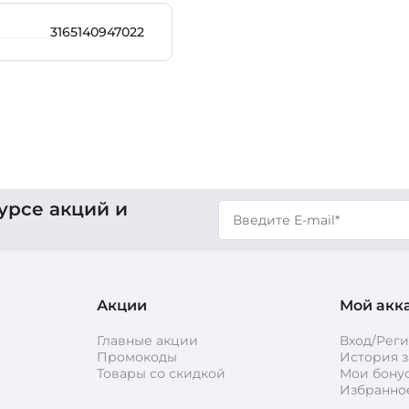
3165140947022
урсе акций и
Акции
Мой акк
Главные акции
Вход/Рег
Промокоды
История з
Товары со скидкой
Мои бону
Избранно