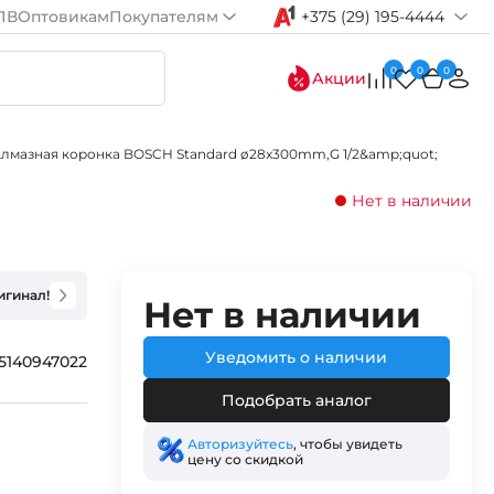
ПВ
Оптовикам
Покупателям
+375 (29) 195-4444
0
0
0
Акции
лмазная коронка BOSCH Standard ø28x300mm,G 1/2&amp;quot;
Нет в наличии
игинал!
Нет в наличии
Уведомить о наличии
65140947022
Подобрать аналог
Авторизуйтесь
, чтобы увидеть
цену со скидкой