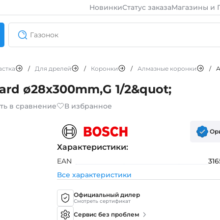
Новинки
Статус заказа
Магазины и 
астка
/
Для дрелей
/
Коронки
/
Алмазные коронки
/
А
rd ø28x300mm,G 1/2&quot;
ть в сравнение
В избранное
Ор
Характеристики:
EAN
31
Все характеристики
Официальный дилер
Смотреть сертификат
Сервис без проблем