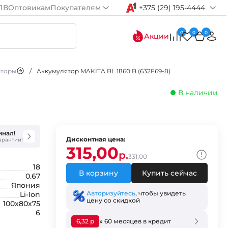
ПВ
Оптовикам
Покупателям
+375 (29) 195-4444
0
0
0
Акции
яторы
/
Аккумулятор MAKITA BL 1860 B (632F69-8)
В наличии
инал!
Дисконтная цена:
гарантии!
315,00
р.
331,00
18
В корзину
Купить сейчас
0.67
Япония
Авторизуйтесь
, чтобы увидеть
Li-Ion
цену со скидкой
100х80х75
6
6,32 р
x 60 месяцев в кредит