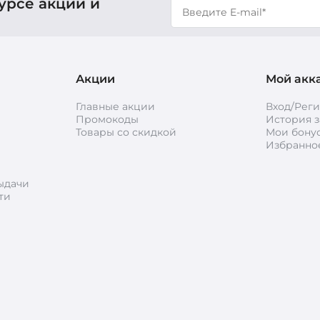
урсе акций и
Акции
Мой акк
Главные акции
Вход/Рег
Промокоды
История з
Товары со скидкой
Мои бону
Избранно
ыдачи
ти