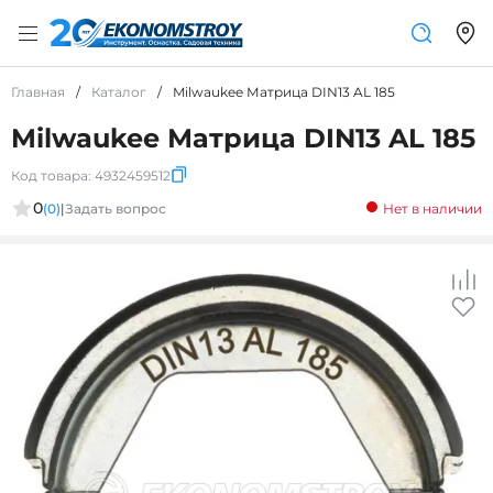
Главная
/
Каталог
/
Milwaukee Матрица DIN13 AL 185
Milwaukee Матрица DIN13 AL 185
Код товара:
4932459512
0
(0)
|
Задать вопрос
Нет в наличии