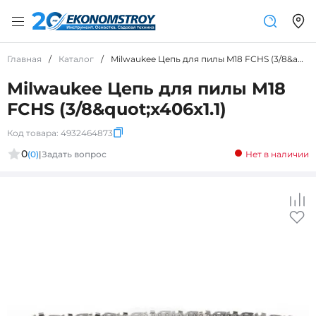
Главная
/
Каталог
/
Milwaukee Цепь для пилы M18 FCHS (3/8&amp;quot;x406x1.1)
Milwaukee Цепь для пилы M18
FCHS (3/8&quot;x406x1.1)
Код товара:
4932464873
0
(0)
|
Задать вопрос
Нет в наличии