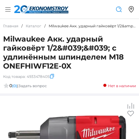
Главная
/
Каталог
/
Milwaukee Акк. ударный гайковёрт 1/2&amp;#039;&amp;#039; с удлинённым шпинделем M18 ONEFHIWF12E-0X
Milwaukee Акк. ударный
гайковёрт 1/2&#039;&#039; с
удлинённым шпинделем M18
ONEFHIWF12E-0X
Код товара:
4933478405
0
(0)
|
Задать вопрос
Нет в наличии