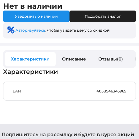
Нет в наличии
Уведомить о наличии
Подобрать аналог
Авторизуйтесь
, чтобы увидеть цену со скидкой
Характеристики
Описание
Отзывы(0)
В
Характеристики
EAN
4058546345969
Подпишитесь на рассылку и будьте в курсе акций