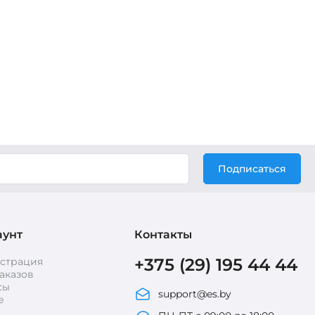
Подписаться
аунт
Контакты
+375 (29) 195 44 44
истрация
аказов
сы
support@es.by
е