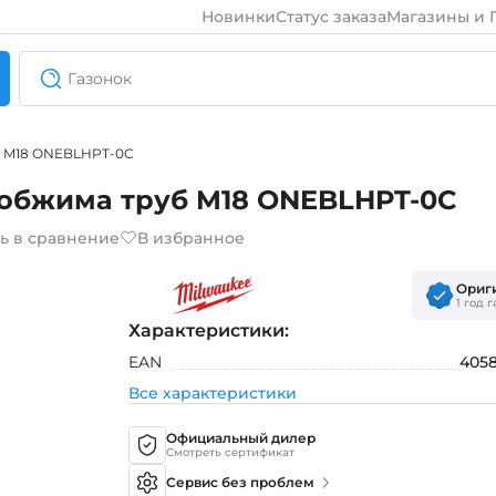
Новинки
Статус заказа
Магазины и 
уб M18 ONEBLHPT-0C
 обжима труб M18 ONEBLHPT-0C
ь в сравнение
В избранное
Ориг
1 год 
Характеристики:
EAN
405
Все характеристики
Официальный дилер
Смотреть сертификат
Сервис без проблем