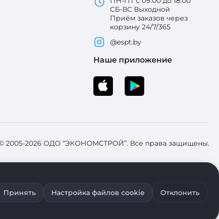
ПН-ПТ с 09:00 до 18:00
СБ-ВС Выходной
Приём заказов через
корзину 24/7/365
@espt.by
Наше приложение
 © 2005-2026 ОДО “ЭКОНОМСТРОЙ”. Все права защищены.
 Зарегистрировал Брестский областной исполнительный комитет 31
Принять
Настройка файлов cookie
Отклонить
ия файлов cookie воспользуйтесь соответствующими настройками