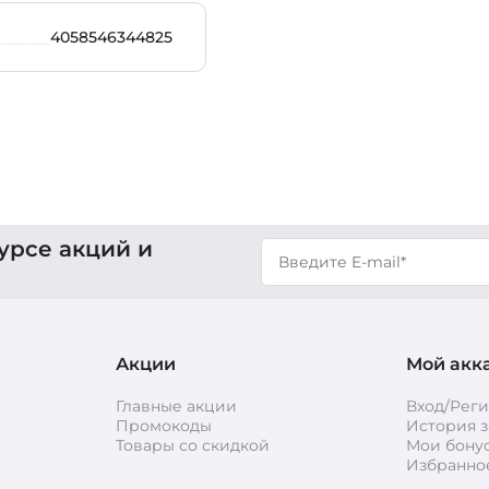
4058546344825
урсе акций и
Акции
Мой акк
Главные акции
Вход/Рег
Промокоды
История з
Товары со скидкой
Мои бону
Избранно